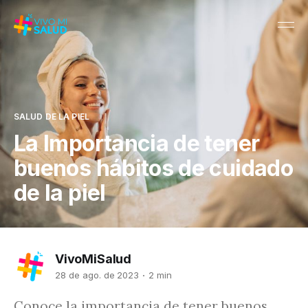
SALUD DE LA PIEL
La Importancia de tener
buenos hábitos de cuidado
de la piel
VivoMiSalud
28 de ago. de 2023
2 min
Conoce la importancia de tener buenos