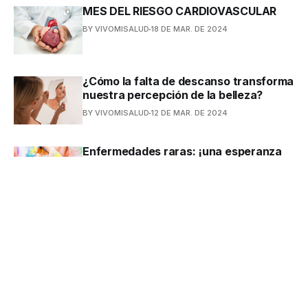
MES DEL RIESGO CARDIOVASCULAR
BY VIVOMISALUD
18 DE MAR. DE 2024
¿Cómo la falta de descanso transforma
nuestra percepción de la belleza?
BY VIVOMISALUD
12 DE MAR. DE 2024
Enfermedades raras: ¡una esperanza
compartida!
BY VIVOMISALUD
8 DE FEB. DE 2024
El impacto de la alimentación en
nuestro sistema inmune
BY VIVOMISALUD
8 DE FEB. DE 2024
¡Una relación que debemos conocer!
Cáncer y enfermedad cardiovascular