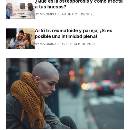
¿Qué es la osteoporosis y cómo afecta
a tus huesos?
BY VIVOMISALUD
6 DE OCT. DE 2025
Artritis reumatoide y pareja, ¡Sí es
posible una intimidad plena!
BY VIVOMISALUD
25 DE SEP. DE 2025