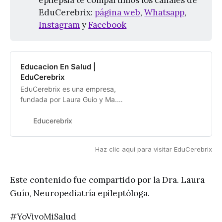
epilepsia te compartimos los canales de
EduCerebrix:
página web
,
Whatsapp
,
Instagram
y
Facebook
Educacion En Salud |
EduCerebrix
EduCerebrix es una empresa,
fundada por Laura Guio y Ma.
Elvira Herrera, que ofrece servicios
médicos y de educacion
Educerebrix
principalmente en Neurologia y
Psiquiatria para adultos y niños.
Haz clic aquí para visitar EduCerebrix
Este contenido fue compartido por la Dra. Laura
Guío, Neuropediatría epileptóloga.
#YoVivoMiSalud