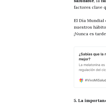
saludable
, la
fa
factores clave 
El Día Mundial 
nuestros hábito
¡Nunca es tarde
¿Sabías que la 
mejor?
La melatonina es
regulación del ci
más allá de ser u
funciones en el o
#VivoMiSalu
que comúnmente s
5. La importan