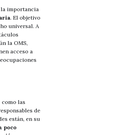
 la importancia
aria
. El objetivo
cho universal. A
táculos
gún la OMS,
nen acceso a
preocupaciones
, como las
 responsables de
des están, en su
n poco