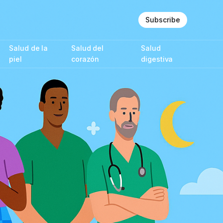
Subscribe
Salud de la
Salud del
Salud
piel
corazón
digestiva