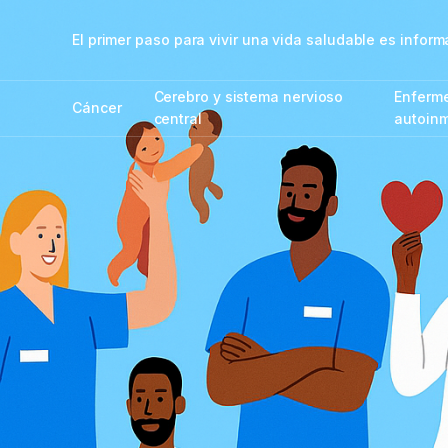
El primer paso para vivir una vida saludable es info
Cerebro y sistema nervioso
Enferm
Cáncer
central
autoin