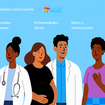
rmándote cómo hacerlo
edades
Enfermedades
Niños y
munes
Raras
adolescentes