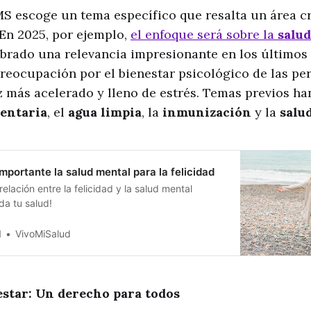
S escoge un tema específico que resalta un área crí
En 2025, por ejemplo,
el enfoque será sobre la
salu
brado una relevancia impresionante en los últimos a
reocupación por el bienestar psicológico de las pe
más acelerado y lleno de estrés. Temas previos han
entaria
, el
agua limpia
, la
inmunización
y la
salu
mportante la salud mental para la felicidad
relación entre la felicidad y la salud mental
da tu salud!
d
VivoMiSalud
nestar: Un derecho para todos