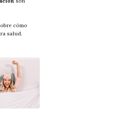
ación
son
 sobre cómo
ra salud.