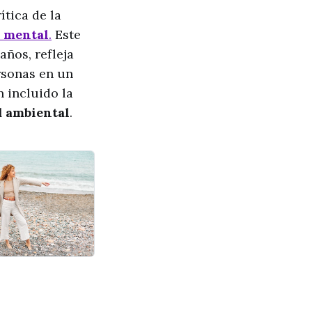
tica de la
d mental
.
Este
ños, refleja
rsonas en un
 incluido la
d ambiental
.