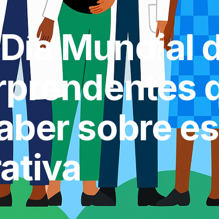
 Día Mundial d
rprendentes 
aber sobre es
tiva