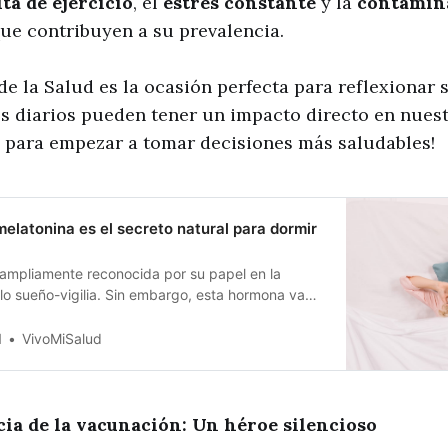
lta de ejercicio
, el
estrés constante
y la
contamin
que contribuyen a su prevalencia.
de la Salud es la ocasión perfecta para reflexionar
s diarios pueden tener un impacto directo en nuest
 para empezar a tomar decisiones más saludables!
melatonina es el secreto natural para dormir
 ampliamente reconocida por su papel en la
clo sueño-vigilia. Sin embargo, esta hormona va
n simple inductor del sueño; su producción y
rganismo son más complejas e interesantes de lo
d
VivoMiSalud
e cree. En este artículo, exploraremos
cia de la vacunación: Un héroe silencioso