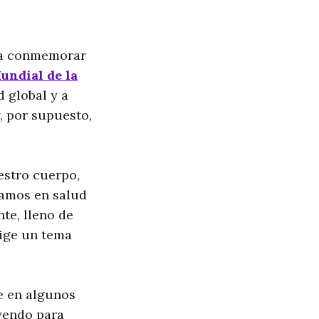
ara conmemorar
undial de la
d global y a
, por supuesto,
estro cuerpo,
tamos en salud
te, lleno de
lige un tema
te en algunos
eyendo para