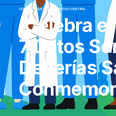
CEREBRO Y SISTEMA NERVIOSO CENTRAL
¡Celebra el
7 Datos So
Deberías S
Conmemora