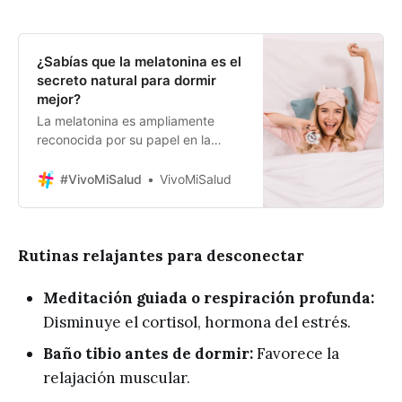
¿Sabías que la melatonina es el
secreto natural para dormir
mejor?
La melatonina es ampliamente
reconocida por su papel en la
regulación del ciclo sueño-vigilia.
Sin embargo, esta hormona va más
#VivoMiSalud
VivoMiSalud
allá de ser un simple inductor del
sueño; su producción y funciones
en el organismo son más complejas
e interesantes de lo que
Rutinas relajantes para desconectar
comúnmente se cree. En este
artículo, exploraremos
Meditación guiada o respiración profunda:
Disminuye el cortisol, hormona del estrés.
Baño tibio antes de dormir:
Favorece la
relajación muscular.