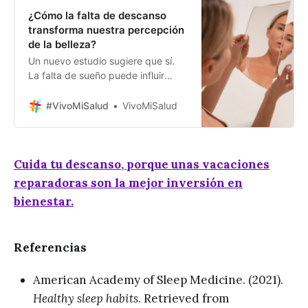
¿Cómo la falta de descanso
transforma nuestra percepción
de la belleza?
Un nuevo estudio sugiere que sí.
La falta de sueño puede influir
significativamente en cómo
percibimos a los demás,
#VivoMiSalud
VivoMiSalud
especialmente en situaciones
románticas. Un estudio reciente de
la Universidad de Upsala en Suecia
revela que la falta de horas de
Cuida tu descanso, porque unas vacaciones
sueño puede distorsionar la imagen
reparadoras son la mejor inversión en
que tenemos de las personas,
bienestar.
Referencias
American Academy of Sleep Medicine. (2021).
Healthy sleep habits
. Retrieved from