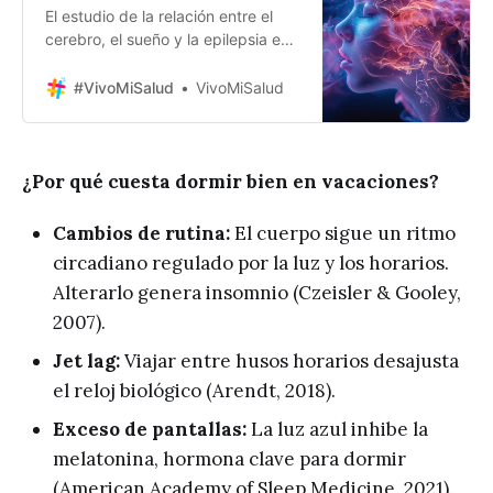
El estudio de la relación entre el
cerebro, el sueño y la epilepsia es
crucial para comprender mejor
cómo se interrelacionan los
#VivoMiSalud
VivoMiSalud
procesos fisiológicos y
neurológicos que afectan a los
pacientes. Aproximadamente un
tercio de las personas que
¿Por qué cuesta dormir bien en vacaciones?
padecen epilepsia experimentan
crisis durante el sueño, y hasta el
Cambios de rutina:
El cuerpo sigue un ritmo
55% de
circadiano regulado por la luz y los horarios.
Alterarlo genera insomnio (Czeisler & Gooley,
2007).
Jet lag:
Viajar entre husos horarios desajusta
el reloj biológico (Arendt, 2018).
Exceso de pantallas:
La luz azul inhibe la
melatonina, hormona clave para dormir
(American Academy of Sleep Medicine, 2021).