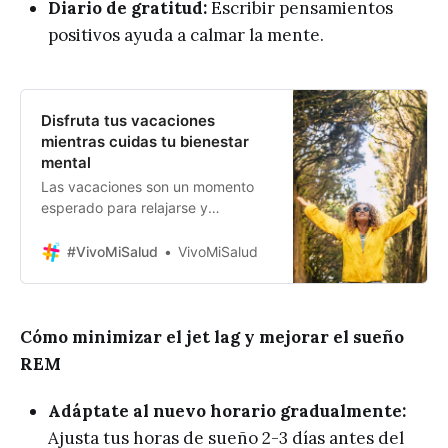
Diario de gratitud:
Escribir pensamientos
positivos ayuda a calmar la mente.
Disfruta tus vacaciones
mientras cuidas tu bienestar
mental
Las vacaciones son un momento
esperado para relajarse y
desconectar, pero también es
crucial mantener un enfoque en la
#VivoMiSalud
VivoMiSalud
salud mental. Muchas personas
sienten presión por aprovechar al
máximo cada día libre, lo que
puede llevar a estrés y
Cómo minimizar el jet lag y mejorar el sueño
agotamiento. Para disfrutar
REM
plenamente de este tiempo, se
debe equilibrar la
Adáptate al nuevo horario gradualmente:
Ajusta tus horas de sueño 2-3 días antes del