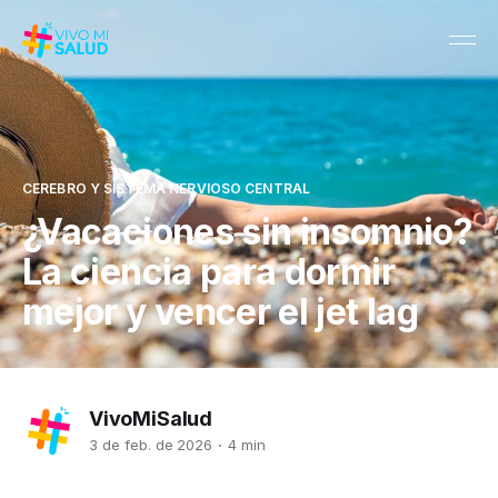
CEREBRO Y SISTEMA NERVIOSO CENTRAL
¿Vacaciones sin insomnio?
La ciencia para dormir
mejor y vencer el jet lag
VivoMiSalud
3 de feb. de 2026
4 min