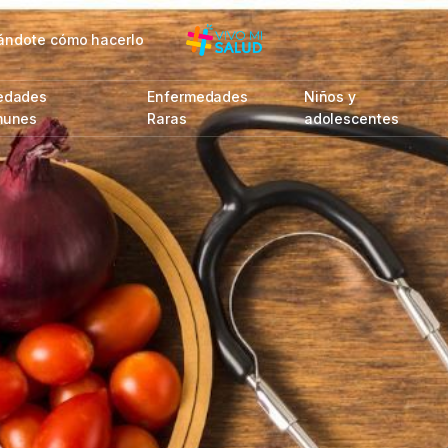
rmándote cómo hacerlo
edades
Enfermedades
Niños y
munes
Raras
adolescentes