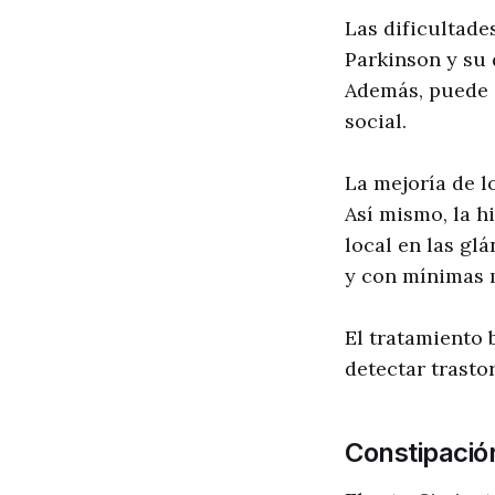
Las dificultade
Parkinson y su 
Además, puede a
social.
La mejoría de l
Así mismo, la h
local en las gl
y con mínimas m
El tratamiento 
detectar trasto
Constipació