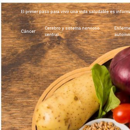
El primer paso para vivir una vida saludable es info
Cerebro y sistema nervioso
Enferm
Cáncer
central
autoin