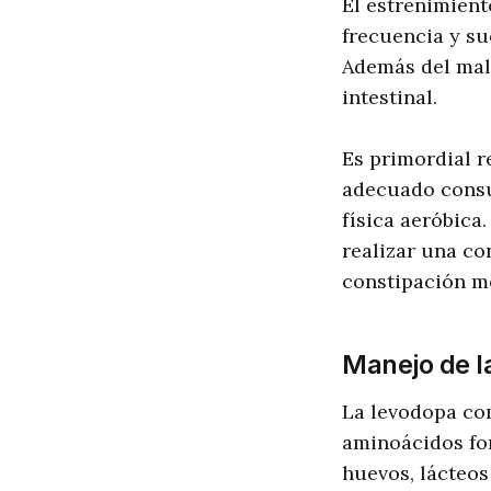
El estreñimient
frecuencia y s
Además del mal
intestinal.
Es primordial r
adecuado consum
física aeróbica
realizar una c
constipación me
Manejo de l
La levodopa com
aminoácidos for
huevos, lácteos