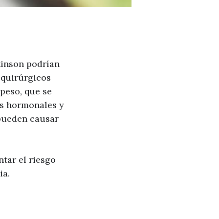
kinson podrían
 quirúrgicos
peso, que se
os hormonales y
 pueden causar
tar el riesgo
ia.