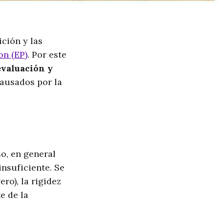
ción y las
n (EP)
. Por este
evaluación y
causados por la
o, en general
nsuficiente. Se
ro), la rigidez
e de la