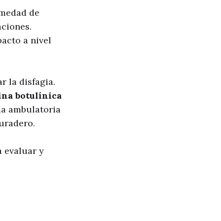
rmedad de
aciones.
acto a nivel
 la disfagia.
ina botulínica
rma ambulatoria
uradero.
a evaluar y