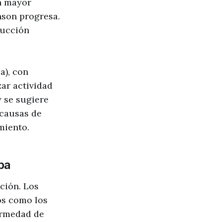
on mayor
nson progresa.
rucción
a), con
ar actividad
y se sugiere
 causas de
miento.
pa
ción. Los
os como los
fermedad de