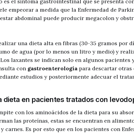
o es el síntoma gastrointestinal que se presenta c
uele empeorar a medida que la Enfermedad de Parki
estar abdominal puede producir megacolon y obst
ealizar una dieta alta en fibras (30-35 gramos por dí
o de agua (por lo menos un litro y medio) y realiz
. Los laxantes se indican solo en algunos pacientes 
onsulta con
gastroenterología
para descartar otras
diante estudios y posteriormente adecuar el trata
a dieta en pacientes tratados con levodo
pite con los aminoácidos de la dieta para su absor
man las proteínas, estas se encuentran en aliment
 y carnes. Es por esto que en los pacientes con En