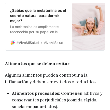
¿Sabías que la melatonina es el
secreto natural para dormir
mejor?
La melatonina es ampliamente
reconocida por su papel en la
regulación del ciclo sueño-vigilia.
Sin embargo, esta hormona va más
#VivoMiSalud
VivoMiSalud
allá de ser un simple inductor del
sueño; su producción y funciones
en el organismo son más complejas
e interesantes de lo que
Alimentos que se deben evitar
comúnmente se cree. En este
artículo, exploraremos
Algunos alimentos pueden contribuir a la
inflamación y deben ser evitados o reducidos:
Alimentos procesados
: Contienen aditivos y
conservantes perjudiciales (comida rápida,
snacks empaquetados).