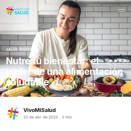
SALUD DIGESTIVA
Nutre tu bienestar: el
poder de una alimentación
saludable
VivoMiSalud
22 de abr. de 2025
5 min