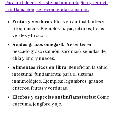
enfermedades importantes como
Para fortalecer el sistema inmunológico y reducir
artritis reumatoide, espondilitis
la inflamación, se recomienda consumir:
Frutas y verduras
: Ricas en antioxidantes y
fitoquímicos. Ejemplos: bayas, cítricos, hojas
verdes y brócoli.
Ácidos grasos omega-3
: Presentes en
pescado graso (salmón, sardinas), semillas de
chía y lino, y nueces.
Alimentos ricos en fibra
: Benefician la salud
intestinal, fundamental para el sistema
inmunológico. Ejemplos: legumbres, granos
enteros, frutas y verduras.
Hierbas y especias antiinflamatorias
: Como
cúrcuma, jengibre y ajo.