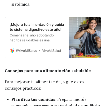
sistémica.
¡Mejora tu alimentación y cuida
tu sistema digestivo este año!
Comenzar el año adoptando
hábitos saludables es una
excelente manera de mejorar tu
bienestar general. Una
#VivoMiSalud
VivoMiSalud
alimentación equilibrada y el
cuidado del sistema digestivo son
fundamentales para mantener una
buena salud. A continuación, te
Consejos para una alimentación saludable
ofrecemos consejos prácticos y
recomendaciones de alimentos
Para mejorar tu alimentación, sigue estos
clave para apoyar tu salud
consejos prácticos:
digestiva y promover el
Planifica tus comidas
: Prepara menús
semanales para asegurar variedad y equilibrio.