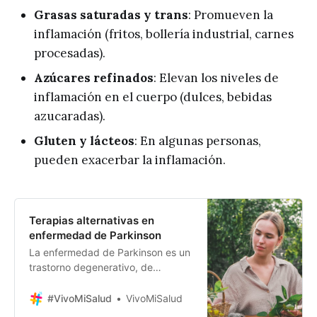
Grasas saturadas y trans
: Promueven la
inflamación (fritos, bollería industrial, carnes
procesadas).
Azúcares refinados
: Elevan los niveles de
inflamación en el cuerpo (dulces, bebidas
azucaradas).
Gluten y lácteos
: En algunas personas,
pueden exacerbar la inflamación.
Terapias alternativas en
enfermedad de Parkinson
La enfermedad de Parkinson es un
trastorno degenerativo, de
progresión lenta, que afecta
regiones específicas del cerebro
#VivoMiSalud
VivoMiSalud
encargadas de la coordinación de