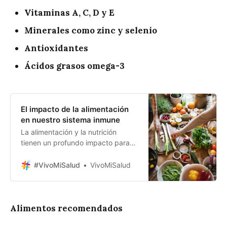
Vitaminas A, C, D y E
Minerales como zinc y selenio
Antioxidantes
Ácidos grasos omega-3
El impacto de la alimentación
en nuestro sistema inmune
La alimentación y la nutrición
tienen un profundo impacto para
mantener una buena salud. La
cantidad y el tipo de nutrientes
#VivoMiSalud
VivoMiSalud
consumidos están estrechamente
relacionados con la salud
inmunológica y, por lo tanto, el
consumo inadecuado de nutrientes
Alimentos recomendados
se asocia con el desarrollo de