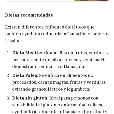
los movimientos, con la
consecuente disminución de
Dopamina cerebral
Dietas recomendadas
(Neurotransmisor que facilita el
movimiento). Irónicamente, se
Existen diferentes enfoques dietéticos que
caracteriza por temblores cuando
pueden ayudar a reducir la inflamación y mejorar
la persona está en reposo (temblor
la salud:
en reposo)
Dieta Mediterránea
: Rica en frutas, verduras,
pescado, aceite de oliva, nueces y semillas. Ha
demostrado reducir la inflamación.
Dieta Paleo
: Se enfoca en alimentos no
procesados, carnes magras, frutas y verduras,
evitando granos, lácteos y legumbres.
Dieta sin gluten
: Ideal para personas con
sensibilidad al gluten o enfermedad celíaca,
ayudando a reducir la inflamación intestinal y