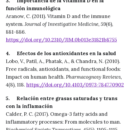
3. Importancia de la vitamina D en la
función inmunológica
Aranow, C. (2011). Vitamin D and the immune
system.
Journal of Investigative Medicine, 59
(6),
881-886.
https://doi.org/10.2310/JIM.0b013e31821b8755
4. Efectos de los antioxidantes en la salud
Lobo, V., Patil, A., Phatak, A., & Chandra, N. (2010).
Free radicals, antioxidants, and functional foods:
Impact on human health.
Pharmacognosy Reviews,
4
(8), 118.
https://doi.org/10.4103/0973-7847.70902
5. Relación entre grasas saturadas y trans
con la inflamación
Calder, P. C. (2017). Omega-3 fatty acids and
inflammatory processes: From molecules to man.
Biochemical Society Transactions, 45
(5), 1105-1115.