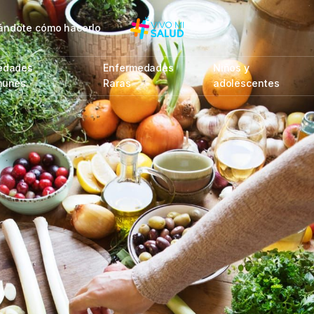
rmándote cómo hacerlo
edades
Enfermedades
Niños y
munes
Raras
adolescentes