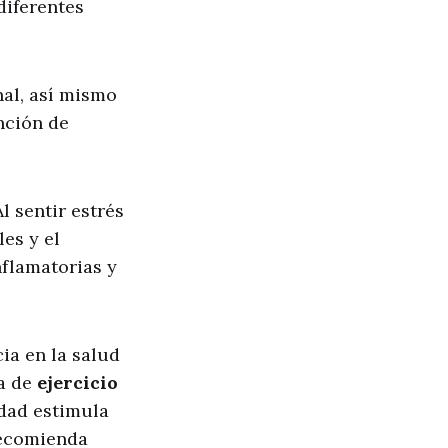
diferentes
nal, así mismo
nción de
Al sentir estrés
es y el
nflamatorias y
ia en la salud
ca de
ejercicio
dad estimula
recomienda