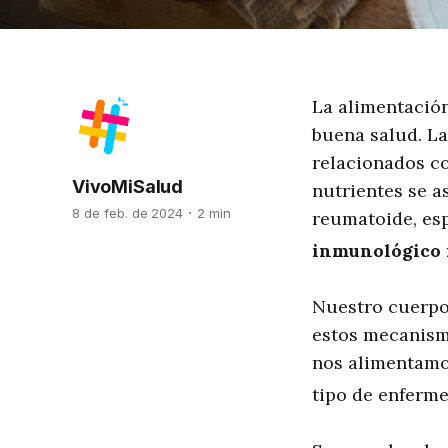
La alimentació
buena salud. La
relacionados co
VivoMiSalud
nutrientes se a
8 de feb. de 2024
2 min
reumatoide, esp
inmunológico 
Nuestro cuerpo
estos mecanism
nos alimentamo
tipo de enferm