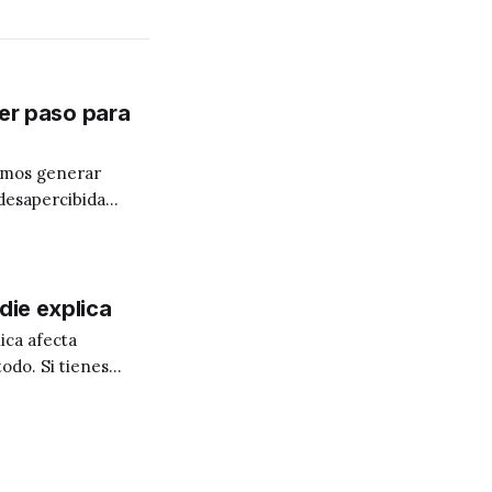
mer paso para
camos generar
desapercibida
mación puede
die explica
ica afecta
tienes
nda,
plicar del todo,