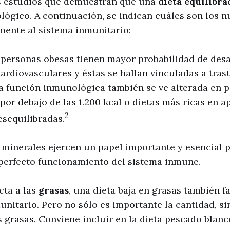
 estudios que demuestran que una
dieta equilibr
ógico. A continuación, se indican cuáles son los n
mente al sistema inmunitario:
 personas obesas tienen mayor probabilidad de desa
rdiovasculares y éstas se hallan vinculadas a tras
a función inmunológica también se ve alterada en 
 por debajo de las 1.200 kcal o dietas más ricas en a
2
esequilibradas.
 minerales ejercen un papel importante y esencial p
l perfecto funcionamiento del sistema inmune.
cta a las
grasas
, una dieta baja en grasas también f
unitario. Pero no sólo es importante la cantidad, si
s grasas. Conviene incluir en la dieta pescado blanco