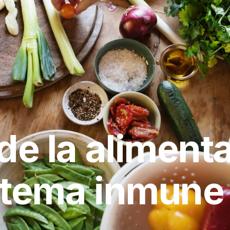
de la aliment
stema inmune