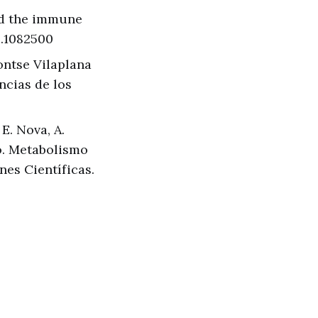
nd the immune
22.1082500
ontse Vilaplana
ncias de los
E. Nova, A.
o. Metabolismo
nes Científicas.