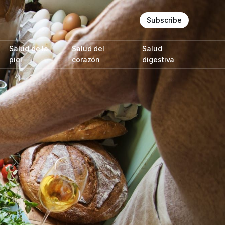
Subscribe
Salud de la
Salud del
Salud
piel
corazón
digestiva