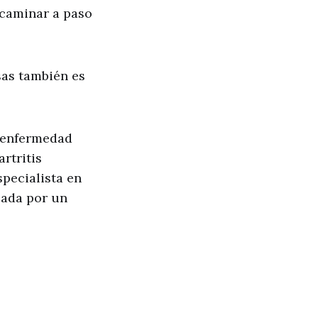
(caminar a paso
sas también es
a enfermedad
rtritis
pecialista en
jada por un