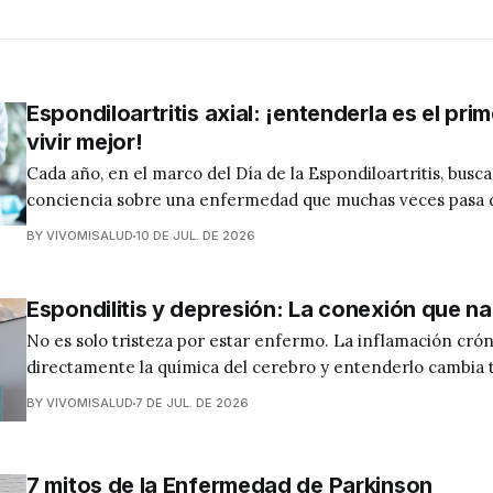
Espondiloartritis axial: ¡entenderla es el pri
vivir mejor!
Cada año, en el marco del Día de la Espondiloartritis, bus
conciencia sobre una enfermedad que muchas veces pasa 
durante años: la espondiloartritis axial. Si has tenido dolor de espalda
BY VIVOMISALUD
10 DE JUL. DE 2026
persistente o conoces a alguien que lo padece, esta infor
marcar la diferencia. Espondilitis y depresión: La
Espondilitis y depresión: La conexión que na
No es solo tristeza por estar enfermo. La inflamación crón
directamente la química del cerebro y entenderlo cambia todo. Si 
espondilitis y en algún momento has sentido tristeza profu
BY VIVOMISALUD
7 DE JUL. DE 2026
desmotivación persistente o una angustia que no puedes ex
quizás te han dicho que "es normal&
7 mitos de la Enfermedad de Parkinson