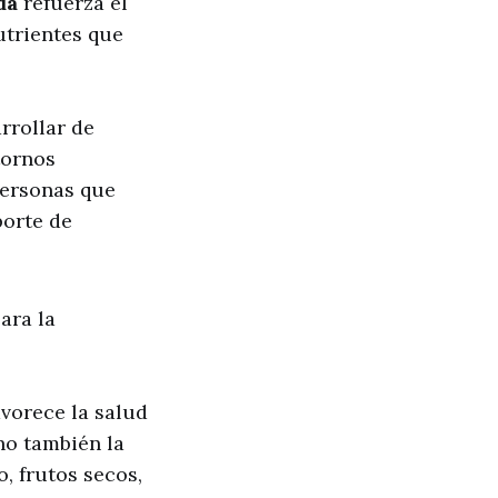
ada
refuerza el
utrientes que
rrollar de
tornos
personas que
porte de
ara la
avorece la salud
no también la
, frutos secos,