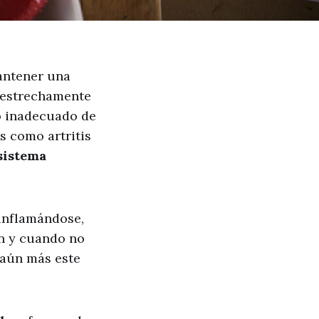
antener una
n estrechamente
mo inadecuado de
s como artritis
 sistema
inflamándose,
ón y cuando no
 aún más este