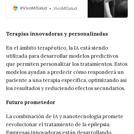
neurológico que afecta el cerebro
y causa crisis. Si bien las
#VivoMiSalud
VivoMiSalud
convulsiones son la manifestación
más visible de la enfermedad,
muchas personas que padecen
epilepsia también enfrentan
Terapias innovadoras y personalizadas
desafíos relacionados con su salud
mental. La coexistencia de
En el ámbito terapéutico, la IA está siendo
condiciones psicológicas, como la
utilizada para desarrollar modelos predictivos
que permiten personalizar los tratamientos. Estos
modelos ayudan a predecir cómo responderá un
paciente a una terapia específica, optimizando así
los resultados y reduciendo efectos secundarios.
Futuro prometedor
La combinación de IA y nanotecnología promete
revolucionar el tratamiento de la epilepsia.
Empresas innovadoras están desarrollando