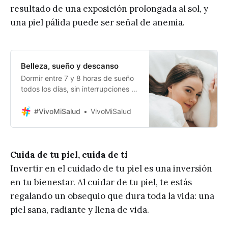
resultado de una exposición prolongada al sol, y
una piel pálida puede ser señal de anemia.
Belleza, sueño y descanso
Dormir entre 7 y 8 horas de sueño
todos los días, sin interrupciones y
en profundidad, es ideal para que
las células del cuerpo se regeneren
#VivoMiSalud
VivoMiSalud
y, al mismo tiempo, se liberen
hormonas como la melatonina que
pueden detener el envejecimiento
prematuro…
Cuida de tu piel, cuida de ti
Invertir en el cuidado de tu piel es una inversión
en tu bienestar. Al cuidar de tu piel, te estás
regalando un obsequio que dura toda la vida: una
piel sana, radiante y llena de vida.