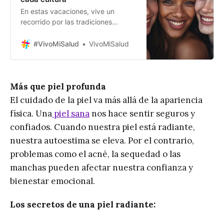
En estas vacaciones, vive un
recorrido por las tradiciones
milenarias del cuidado de la piel.
¿Te has preguntado alguna vez
#VivoMiSalud
VivoMiSalud
cómo las mujeres de diferentes
culturas han logrado mantener una
piel radiante y saludable a través
de los siglos? Hoy nos
Más que piel profunda
embarcamos en un viaje fascinante
El cuidado de la piel va más allá de la apariencia
por el mundo para
física. Una
piel sana
nos hace sentir seguros y
confiados. Cuando nuestra piel está radiante,
nuestra autoestima se eleva. Por el contrario,
problemas como el acné, la sequedad o las
manchas pueden afectar nuestra confianza y
bienestar emocional.
Los secretos de una piel radiante: