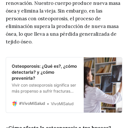
renovación. Nuestro cuerpo produce nueva masa
ósea y elimina la vieja. Sin embargo, en las
personas con osteoporosis, el proceso de
eliminación supera la producción de nueva masa
ósea, lo que lleva a una pérdida generalizada de
tejido óseo.
Osteoporosis: ¿Qué es?, ¿cómo
detectarla? y ¿cómo
prevenirla?
Vivir con osteoporosis significa ser
más propenso a sufrir fracturas
con golpes pequeños, afectando
no solo la parte física de las
#VivoMiSalud
VivoMiSalud
personas sino también sus estilos
de vida.
¿Cómo afecta la osteoporosis a tus huesos?