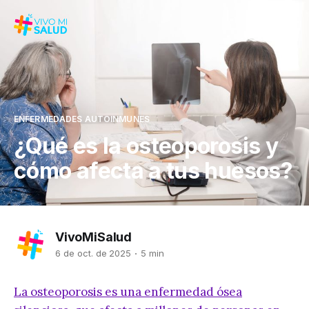
ENFERMEDADES AUTOINMUNES
¿Qué es la osteoporosis y
cómo afecta a tus huesos?
VivoMiSalud
6 de oct. de 2025
5 min
La osteoporosis es una enfermedad ósea