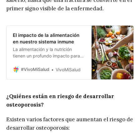
primer signo visible de la enfermedad.
El impacto de la alimentación
en nuestro sistema inmune
La alimentación y la nutrición
tienen un profundo impacto para
mantener una buena salud. La
cantidad y el tipo de nutrientes
#VivoMiSalud
VivoMiSalud
consumidos están estrechamente
relacionados con la salud
inmunológica y, por lo tanto, el
consumo inadecuado de nutrientes
¿Quiénes están en riesgo de desarrollar
se asocia con el desarrollo de
osteoporosis?
enfermedades importantes como
artritis reumatoide, espondilitis
Existen varios factores que aumentan el riesgo de
desarrollar osteoporosis: