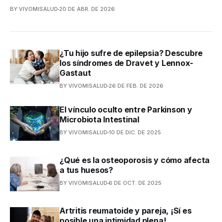
BY VIVOMISALUD
20 DE ABR. DE 2026
¿Tu hijo sufre de epilepsia? Descubre
los síndromes de Dravet y Lennox-
Gastaut
BY VIVOMISALUD
26 DE FEB. DE 2026
El vínculo oculto entre Parkinson y
Microbiota Intestinal
BY VIVOMISALUD
10 DE DIC. DE 2025
¿Qué es la osteoporosis y cómo afecta
a tus huesos?
BY VIVOMISALUD
6 DE OCT. DE 2025
Artritis reumatoide y pareja, ¡Sí es
posible una intimidad plena!