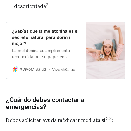
2
desorientada
.
¿Sabías que la melatonina es el
secreto natural para dormir
mejor?
La melatonina es ampliamente
reconocida por su papel en la
regulación del ciclo sueño-vigilia.
Sin embargo, esta hormona va más
#VivoMiSalud
VivoMiSalud
allá de ser un simple inductor del
sueño; su producción y funciones
en el organismo son más complejas
e interesantes de lo que
¿Cuándo debes contactar a
comúnmente se cree. En este
emergencias?
artículo, exploraremos
3,8
Debes solicitar ayuda médica inmediata si
: