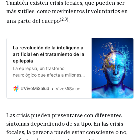
También existen crisis focales, que pueden ser
más sutiles, como movimientos involuntarios en
(2,3)
una parte del cuerpo
.
La revolución de la inteligencia
artificial en el tratamiento de la
epilepsia
La epilepsia, un trastorno
neurológico que afecta a millones
de personas en todo el mundo, ha
sido objeto de estudio durante
#VivoMiSalud
VivoMiSalud
décadas. Sin embargo, en los
últimos años, la integración de la
inteligencia artificial (IA) ha abierto
nuevas fronteras en su diagnóstico
Las crisis pueden presentarse con diferentes
y tratamiento, ofreciendo
síntomas dependiendo de su tipo. En las crisis
esperanza a quienes padecen esta
focales, la persona puede estar consciente o no,